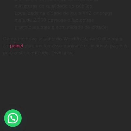
miniaturas de qualidade ao público.
Localizada na cidade de Itu, a XYZ emprega
mais de 2.000 pessoas e faz coisas
grandiosas para a comunidade da cidade.
Como um novo usuário do WordPress, você deveria ir
ao
painel
para excluir essa página e criar novas páginas
para o seu conteúdo. Divirta-se!